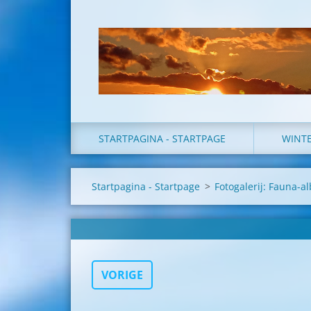
STARTPAGINA - STARTPAGE
WINT
Startpagina - Startpage
>
Fotogalerij: Fauna-
VORIGE