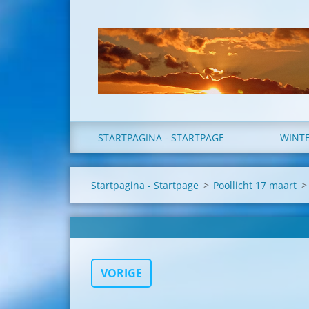
STARTPAGINA - STARTPAGE
WINT
Startpagina - Startpage
>
Poollicht 17 maart
>
VORIGE