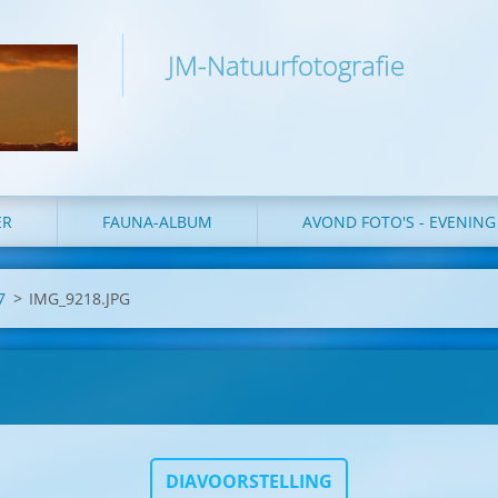
JM-Natuurfotografie
ER
FAUNA-ALBUM
AVOND FOTO'S - EVENIN
7
>
IMG_9218.JPG
DIAVOORSTELLING