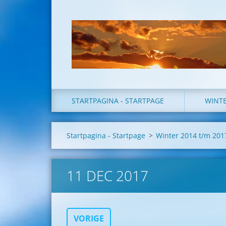
STARTPAGINA - STARTPAGE
WINT
Startpagina - Startpage
>
Winter 2014 t/m 201
11 DEC 2017
VORIGE